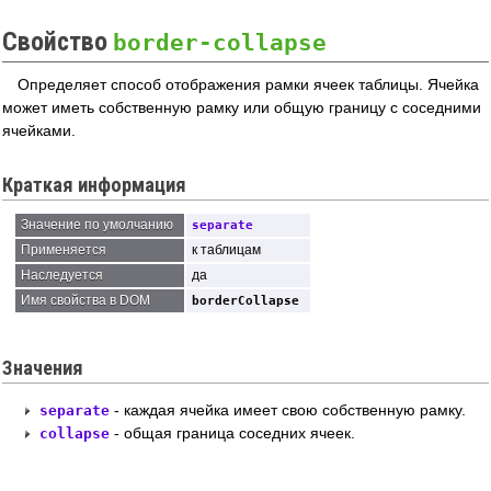
Свойство
border-collapse
Определяет способ отображения рамки ячеек таблицы. Ячейка
может иметь собственную рамку или общую границу с соседними
ячейками.
Краткая информация
Значение по умолчанию
separate
Применяется
к таблицам
Наследуется
да
Имя свойства в DOM
borderCollapse
Значения
- каждая ячейка имеет свою собственную рамку.
separate
- общая граница соседних ячеек.
collapse