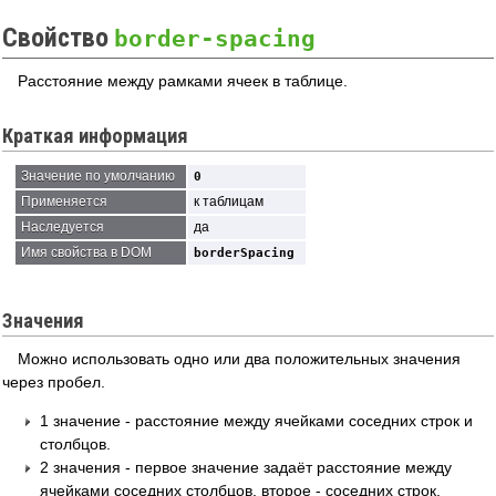
Свойство
border-spacing
Расстояние между рамками ячеек в таблице.
Краткая информация
Значение по умолчанию
0
Применяется
к таблицам
Наследуется
да
Имя свойства в DOM
borderSpacing
Значения
Можно использовать одно или два положительных значения
через пробел.
1 значение - расстояние между ячейками соседних строк и
столбцов.
2 значения - первое значение задаёт расстояние между
ячейками соседних столбцов, второе - соседних строк.