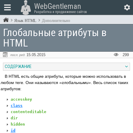
WebGentleman
Разработка и продвижение сайтов
Язык HTML
Дополнительно
Глобальные атрибуты в
HTML
15.05.2015
299
посл. ред.
СОДЕРЖАНИЕ
В HTML есть общие атрибуты, которые можно использовать в
любом теге. Они называются
глобальными
. Весь список таких
атрибутов:
accesskey
class
contenteditable
dir
hidden
id