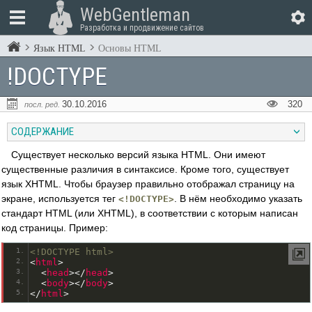
WebGentleman
Разработка и продвижение сайтов
Язык HTML
Основы HTML
!DOCTYPE
30.10.2016
320
посл. ред.
СОДЕРЖАНИЕ
Существует несколько версий языка HTML. Они имеют
существенные различия в синтаксисе. Кроме того, существует
язык XHTML. Чтобы браузер правильно отображал страницу на
экране, используется тег
. В нём необходимо указать
<!DOCTYPE>
стандарт HTML (или XHTML), в соответствии с которым написан
код страницы. Пример:
<!DOCTYPE html>
<
html
>
<
head
>
<
/
head
>
<
body
>
<
/
body
>
<
/
html
>