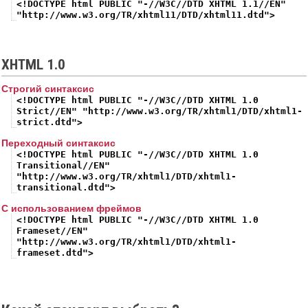
<!DOCTYPE html PUBLIC "-//W3C//DTD XHTML 1.1//EN"
"http://www.w3.org/TR/xhtml11/DTD/xhtml11.dtd">
XHTML 1.0
Строгий синтаксис
<!DOCTYPE html PUBLIC "-//W3C//DTD XHTML 1.0
Strict//EN" "http://www.w3.org/TR/xhtml1/DTD/xhtml1-
strict.dtd">
Переходный синтаксис
<!DOCTYPE html PUBLIC "-//W3C//DTD XHTML 1.0
Transitional//EN"
"http://www.w3.org/TR/xhtml1/DTD/xhtml1-
transitional.dtd">
С использованием фреймов
<!DOCTYPE html PUBLIC "-//W3C//DTD XHTML 1.0
Frameset//EN"
"http://www.w3.org/TR/xhtml1/DTD/xhtml1-
frameset.dtd">