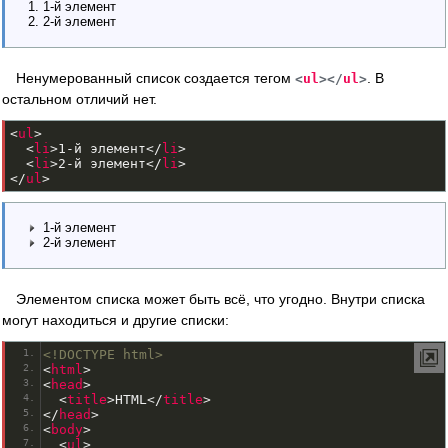
1-й элемент
2-й элемент
Ненумерованный список создается тегом
. В
<
ul
>
<
/
ul
>
остальном отличий нет.
<
ul
>
<
li
>
1-й элемент
<
/
li
>
<
li
>
2-й элемент
<
/
li
>
<
/
ul
>
1-й элемент
2-й элемент
Элементом списка может быть всё, что угодно. Внутри списка
могут находиться и другие списки:
<!DOCTYPE html>
<
html
>
<
head
>
<
title
>
HTML
<
/
title
>
<
/
head
>
<
body
>
<
ul
>