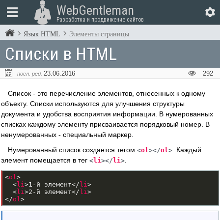
WebGentleman
Разработка и продвижение сайтов
Язык HTML
Элементы страницы
Списки в HTML
23.06.2016
292
посл. ред.
Список - это перечисление элементов, отнесенных к одному
объекту. Списки используются для улучшения структуры
документа и удобства восприятия информации. В нумерованных
списках каждому элементу присваивается порядковый номер. В
ненумерованных - специальный маркер.
Нумерованный список создается тегом
. Каждый
<
ol
>
<
/
ol
>
элемент помещается в тег
.
<
li
>
<
/
li
>
<
ol
>
<
li
>
1-й элемент
<
/
li
>
<
li
>
2-й элемент
<
/
li
>
<
/
ol
>