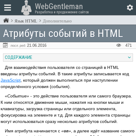
WebGentleman
Разработка и продвижение сайтов
Язык HTML
Дополнительно
Атрибуты событий в HTML
21.06.2016
471
посл. ред.
СОДЕРЖАНИЕ
Для взаимодействия пользователя со страницей в HTML
введены атрибуты событий. В такие атрибуты записывается код
JavaScript
, который должен выполниться при наступлении
определённого условия (события).
Событие
- это действие пользователя или самого браузера.
К ним относятся движение мыши, нажатия на кнопки мыши и
клавиатуры, загрузка страницы или отдельного элемента,
фокусировка на элементе и т.д. Для каждого элемента страницы
могут использоваться сразу несколько атрибутов событий.
Имя атрибута начинается с
, а далее идёт название самого
on