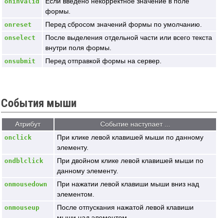
Если введено некорректное значение в поле
oninvalid
формы.
Перед сбросом значений формы по умолчанию.
onreset
После выделения отдельной части или всего текста
onselect
внутри поля формы.
Перед отправкой формы на сервер.
onsubmit
События мыши
Атрибут
Событие наступает ...
При клике левой клавишей мыши по данному
onclick
элементу.
При двойном клике левой клавишей мыши по
ondblclick
данному элементу.
При нажатии левой клавиши мыши вниз над
onmousedown
элементом.
После отпускания нажатой левой клавиши
onmouseup
мыши над элементом.