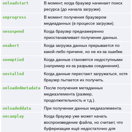
В момент, когда браузер начинает поиск
onloadstart
ресурса (до начала загрузки).
В момент получения браузером
onprogress
медиаданных (в процессе загрузки).
Когда браузер преднамеренно
onsuspend
приостанавливает получение данных.
Когда загрузка данных прерывается по
onabort
какой-либо причине, но не из-за ошибки.
Когда данные становятся недоступными
onemptied
(например из-за разрыва соединения).
Когда данные перестают загружаться, хотя
onstalled
браузер пытается их получить.
После получения метаданных
onloadedmetadata
медиаэлемента (размер,
продолжительность и т.д.).
При получении данных медиаэлемента.
onloadeddata
Когда браузер уже может начать
oncanplay
воспроизведение файла, но считает, что
буферизации ещё недостаточно для