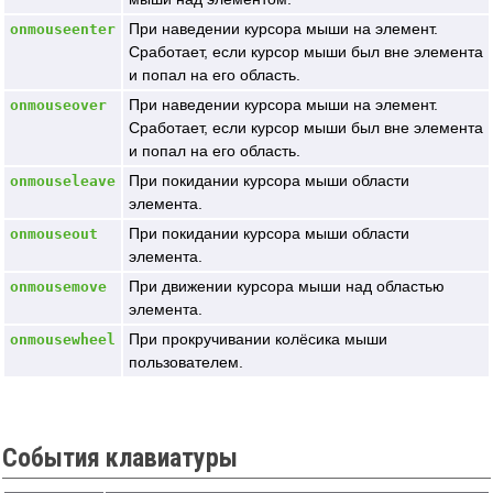
При наведении курсора мыши на элемент.
onmouseenter
Сработает, если курсор мыши был вне элемента
и попал на его область.
При наведении курсора мыши на элемент.
onmouseover
Сработает, если курсор мыши был вне элемента
и попал на его область.
При покидании курсора мыши области
onmouseleave
элемента.
При покидании курсора мыши области
onmouseout
элемента.
При движении курсора мыши над областью
onmousemove
элемента.
При прокручивании колёсика мыши
onmousewheel
пользователем.
События клавиатуры