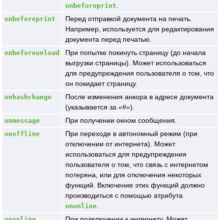
.
onbeforeprint
Перед отправкой документа на печать.
onbeforeprint
Например, используется для редактирования
документа перед печатью.
При попытке покинуть страницу (до начала
onbeforeunload
выгрузки страницы). Может использоваться
для предупреждения пользователя о том, что
он покидает страницу.
После изменения анкора в адресе документа
onhashchange
(указывается за
#
).
При получении окном сообщения.
onmessage
При переходе в автономный режим (при
onoffline
отключении от интернета). Может
использоваться для предупреждения
пользователя о том, что связь с интернетом
потеряна, или для отключения некоторых
функций. Включение этих функций должно
производиться с помощью атрибута
.
ononline
При подключении к интернету. Может
ononline