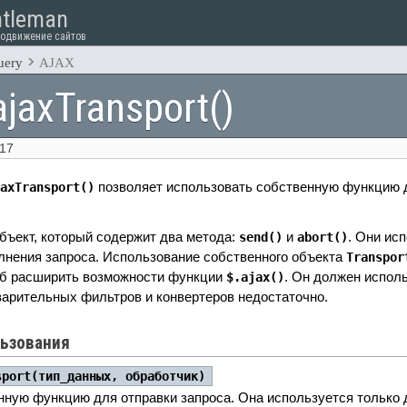
tleman
родвижение сайтов
uery
AJAX
ajaxTransport()
017
позволяет использовать собственную функцию д
axTransport()
объект, который содержит два метода:
и
. Они ис
send()
abort()
нения запроса. Использование собственного объекта
Transpor
об расширить возможности функции
. Он должен исполь
$.ajax()
варительных фильтров и конвертеров недостаточно.
ьзования
sport(тип_данных, обработчик)
нную функцию для отправки запроса. Она используется только д