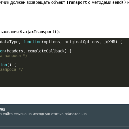
тчик должен возвращать объект
с методами
Transport
send()
льзования
:
$.ajaxTransport()
dataType
,
function
(
options
,
 originalOptions
,
 jqXHR
)
{
on
(
headers
,
 completeCallback
)
{
а запроса */
ion
()
{
запроса */
WG
в сайта ссылка на исходную статью обязательна