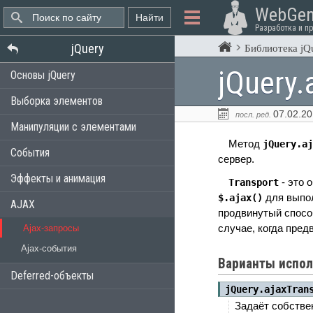
WebGen
Разработка и п
jQuery
Библиотека jQ
jQuery.
Основы jQuery
Выборка элементов
07.02.2
посл. ред.
Манипуляции с элементами
Метод
jQuery.aj
События
сервер.
Эффекты и анимация
- это 
Transport
для выпол
$.ajax()
AJAX
продвинутый спос
случае, когда пред
Ajax-запросы
Ajax-события
Варианты испол
Deferred-объекты
jQuery.ajaxTran
Задаёт собстве