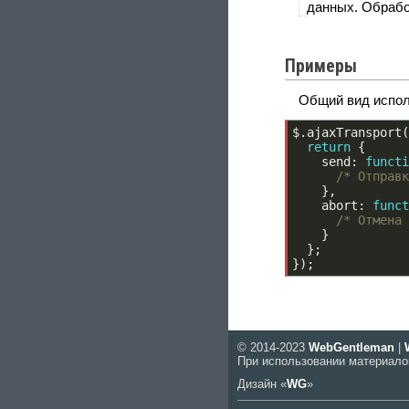
данных. Обрабо
Примеры
Общий вид испо
$
.
ajaxTransport
(
return
{
    send
:
functi
/* Отправк
},
    abort
:
funct
/* Отмена 
}
};
});
© 2014-2023
WebGentleman
|
При использовании материало
Дизайн «
WG
»