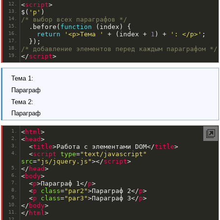
<
script
>
$
(
'p'
)
/* выбор всех параграфов */
.
before
(
function
(
index
)
{
return
'<p>Тема '
+
(
index 
+
1
)
+
': </p>'
;
});
/* добавление элементов перед каждым параграфом */
<
/
script
>
Тема 1:
Параграф
Тема 2:
Параграф
<
html
>
<
head
>
<
title
>
Работа с элементами DOM
<
/
title
>
<
script
type
=
"text/javascript"
src
=
"js/jquery.js"
>
<
/
script
>
<
/
head
>
<
body
>
<
p
>
Параграф 1
<
/
p
>
<
p
class
=
"par2"
>
Параграф 2
<
/
p
>
<
p
class
=
"par3"
>
Параграф 3
<
/
p
>
<
/
body
>
<
/
html
>