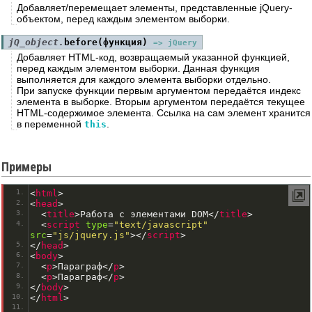
Добавляет/перемещает элементы, представленные jQuery-
объектом, перед каждым элементом выборки.
jQ_object.
before(функция)
=> jQuery
Добавляет HTML-код, возвращаемый указанной функцией,
перед каждым элементом выборки. Данная функция
выполняется для каждого элемента выборки отдельно.
При запуске функции первым аргументом передаётся индекс
элемента в выборке. Вторым аргументом передаётся текущее
HTML-содержимое элемента. Ссылка на сам элемент хранится
в переменной
.
this
Примеры
<
html
>
<
head
>
<
title
>
Работа с элементами DOM
<
/
title
>
<
script
type
=
"text/javascript"
src
=
"js/jquery.js"
>
<
/
script
>
<
/
head
>
<
body
>
<
p
>
Параграф
<
/
p
>
<
p
>
Параграф
<
/
p
>
<
/
body
>
<
/
html
>