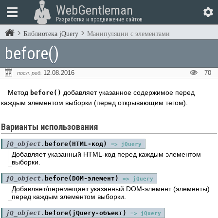
WebGentleman
Разработка и продвижение сайтов
Библиотека jQuery
Манипуляции с элементами
before()
12.08.2016
70
посл. ред.
Метод
добавляет указанное содержимое перед
before()
каждым элементом выборки (перед открывающим тегом).
Варианты использования
jQ_object.
before(HTML-код)
=> jQuery
Добавляет указанный HTML-код перед каждым элементом
выборки.
jQ_object.
before(DOM-элемент)
=> jQuery
Добавляет/перемещает указанный DOM-элемент (элементы)
перед каждым элементом выборки.
jQ_object.
before(jQuery-объект)
=> jQuery