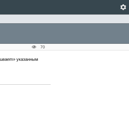
70
чивает
указанным