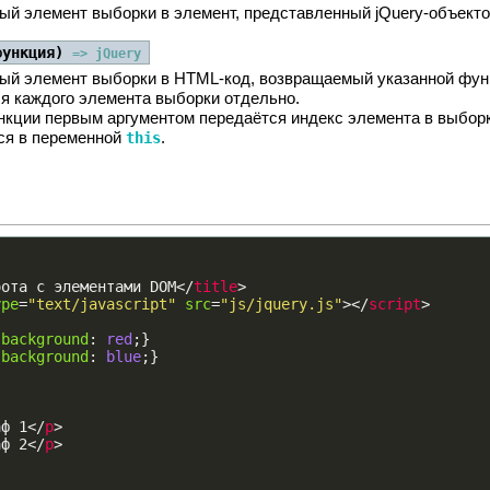
ый элемент выборки в элемент, представленный jQuery-объекто
функция)
=> jQuery
ый элемент выборки в HTML-код, возвращаемый указанной фун
я каждого элемента выборки отдельно.
нкции первым аргументом передаётся индекс элемента в выборк
ся в переменной
.
this
бота с элементами DOM
<
/
title
>
ype
=
"text/javascript"
src
=
"js/jquery.js"
>
<
/
script
>
{
background
:
red
;}
{
background
:
blue
;}
аф 1
<
/
p
>
аф 2
<
/
p
>