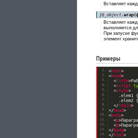
Вставляет кажд
jQ_object.
wrap(
Вставляет кажд
выполняется дл
При запуске фу
элемент хранит
Примеры
<
html
>
<
head
>
<
title
>
Ра
<
script
t
<
style
>
.elem1 
.elem2 
<
/
style
>
<
/
head
>
<
body
>
<
p
>
Парагр
<
p
>
Парагр
<
/
body
>
<
/
html
>