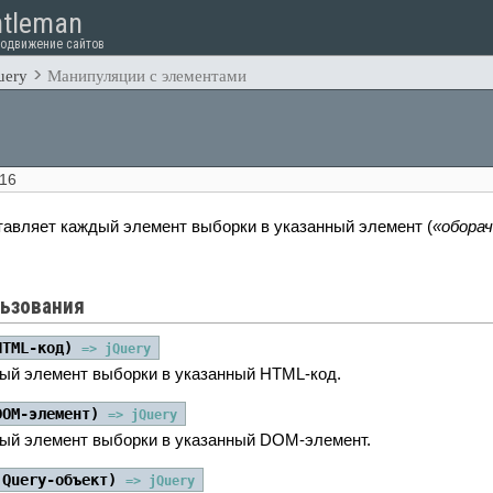
tleman
родвижение сайтов
uery
Манипуляции с элементами
016
авляет каждый элемент выборки в указанный элемент (
обора
ьзования
HTML-код)
=> jQuery
ый элемент выборки в указанный HTML-код.
DOM-элемент)
=> jQuery
ый элемент выборки в указанный DOM-элемент.
jQuery-объект)
=> jQuery