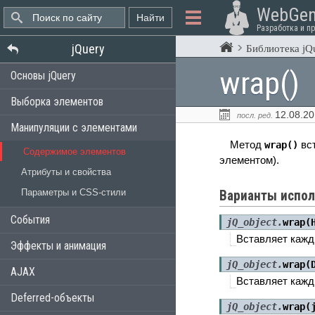
WebGen
Разработка и п
jQuery
Библиотека jQ
wrap()
Основы jQuery
Выборка элементов
12.08.2
посл. ред.
Манипуляции с элементами
Метод
вст
wrap()
Содержимое элементов
элементом).
Атрибуты и свойства
Параметры и CSS-стили
Варианты испол
События
jQ_object.
wrap(
Вставляет кажд
Эффекты и анимация
jQ_object.
wrap(
AJAX
Вставляет кажд
Deferred-объекты
jQ_object.
wrap(