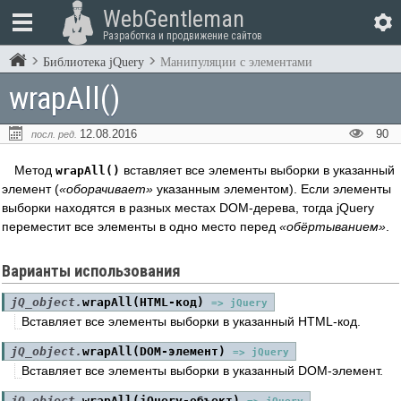
WebGentleman
Разработка и продвижение сайтов
Библиотека jQuery
Манипуляции с элементами
wrapAll()
12.08.2016
90
посл. ред.
Метод
вставляет все элементы выборки в указанный
wrapAll()
элемент (
оборачивает
указанным элементом). Если элементы
выборки находятся в разных местах DOM-дерева, тогда jQuery
переместит все элементы в одно место перед
обёртыванием
.
Варианты использования
jQ_object.
wrapAll(HTML-код)
=> jQuery
Вставляет все элементы выборки в указанный HTML-код.
jQ_object.
wrapAll(DOM-элемент)
=> jQuery
Вставляет все элементы выборки в указанный DOM-элемент.
jQ_object.
wrapAll(jQuery-объект)