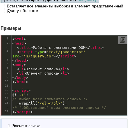
=> jQuery
Вставляет все элементы выборки в элемент, представленный
jQuery-объектом.
Примеры
<
html
>
<
head
>
<
title
>
Работа с элементами DOM
<
/
title
>
<
script
type
=
"text/javascript"
src
=
"js/jquery.js"
>
<
/
script
>
<
/
head
>
<
body
>
<
li
>
Элемент списка
<
/
li
>
<
li
>
Элемент списка
<
/
li
>
<
/
body
>
<
/
html
>
<
script
>
$
(
'li'
)
/* выбор всех элементов списка */
.
wrapAll
(
'<ol></ol>'
);
/* 'обёртывание' всех элементов списка */
<
/
script
>
Элемент списка