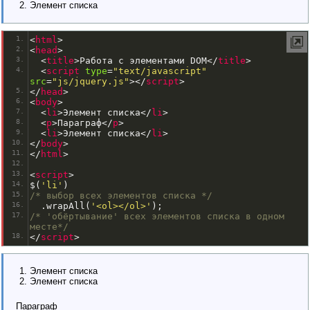
Элемент списка
<
html
>
<
head
>
<
title
>
Работа с элементами DOM
<
/
title
>
<
script
type
=
"text/javascript"
src
=
"js/jquery.js"
>
<
/
script
>
<
/
head
>
<
body
>
<
li
>
Элемент списка
<
/
li
>
<
p
>
Параграф
<
/
p
>
<
li
>
Элемент списка
<
/
li
>
<
/
body
>
<
/
html
>
<
script
>
$
(
'li'
)
/* выбор всех элементов списка */
.
wrapAll
(
'<ol></ol>'
);
/* 'обёртывание' всех элементов списка в одном 
месте*/
<
/
script
>
Элемент списка
Элемент списка
Параграф