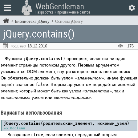
WebGentleman
Разработка и продвижение сайтов
Библиотека jQuery
Основы jQuery
jQuery.contains()
18.12.2016
176
посл. ред.
Функция
проверяет, является ли один
jQuery.contains()
элемент страницы потомком другого. Первым аргументом
указывается DOM-элемент, внутри которого выполняется поиск.
Он обязательно должен быть узлом
элементом
, иначе функция
вернёт значение
. Вторым аргументом передаётся искомый
false
элемент, который может быть как узлом
элементом
, так и
текстовым
узлом или
комментарием
.
Варианты использования
jQuery.contains(родительский_элемент, искомый_узел)
=> Boolean
Возвращает
, если элемент, переданный вторым
true