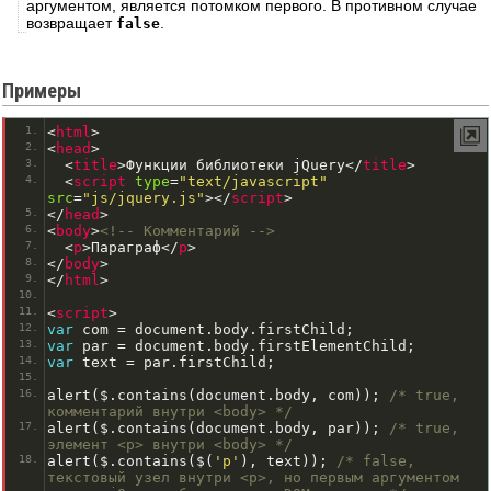
аргументом, является потомком первого. В противном случае
возвращает
.
false
Примеры
<
html
>
<
head
>
<
title
>
Функции библиотеки jQuery
<
/
title
>
<
script
type
=
"text/javascript"
src
=
"js/jquery.js"
>
<
/
script
>
<
/
head
>
<
body
>
<!-- Комментарий -->
<
p
>
Параграф
<
/
p
>
<
/
body
>
<
/
html
>
<
script
>
var
 com 
=
 document
.
body
.
firstChild
;
var
 par 
=
 document
.
body
.
firstElementChild
;
var
 text 
=
 par
.
firstChild
;
alert
(
$
.
contains
(
document
.
body
,
 com
));
/* true, 
комментарий внутри <body> */
alert
(
$
.
contains
(
document
.
body
,
 par
));
/* true, 
элемент <p> внутри <body> */
alert
(
$
.
contains
(
$
(
'p'
),
 text
));
/* false, 
текстовый узел внутри <p>, но первым аргументом 