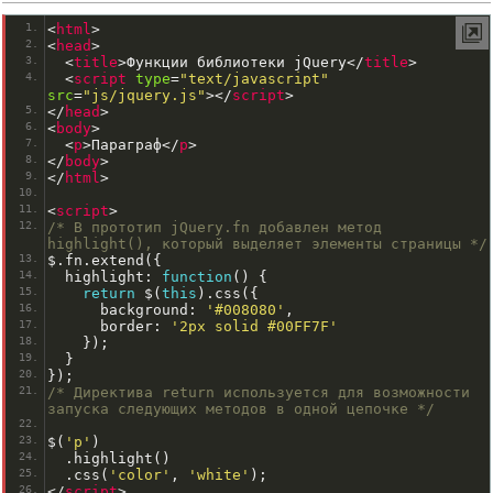
<
html
>
<
head
>
<
title
>
Функции библиотеки jQuery
<
/
title
>
<
script
type
=
"text/javascript"
src
=
"js/jquery.js"
>
<
/
script
>
<
/
head
>
<
body
>
<
p
>
Параграф
<
/
p
>
<
/
body
>
<
/
html
>
<
script
>
/* В прототип jQuery.fn добавлен метод 
highlight(), который выделяет элементы страницы */
$
.
fn
.
extend
({
  highlight
:
function
()
{
return
 $
(
this
).
css
({
      background
:
'#008080'
,
      border
:
'2px solid #00FF7F'
});
}
});
/* Директива return используется для возможности 
запуска следующих методов в одной цепочке */
$
(
'p'
)
.
highlight
()
.
css
(
'color'
,
'white'
);
<
/
script
>