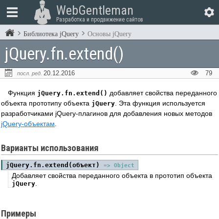
WebGentleman
Разработка и продвижение сайтов
Библиотека jQuery
Основы jQuery
jQuery.fn.extend()
20.12.2016
79
посл. ред.
Функция
добавляет свойства переданного
jQuery.fn.extend()
объекта прототипу объекта
. Эта функция используется
jQuery
разработчиками jQuery-плагинов для добавления новых методов
jQuery-объектам
.
Варианты использования
jQuery.fn.extend(объект)
=> Object
Добавляет свойства переданного объекта в прототип объекта
.
jQuery
Примеры