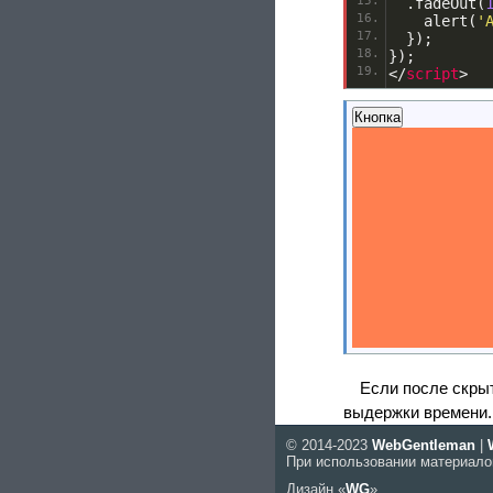
.
fadeOut
(
    alert
(
'
});
});
<
/
script
>
Кнопка
Если после скрыт
выдержки времени.
© 2014-2023
WebGentleman
|
При использовании материало
Дизайн «
WG
»