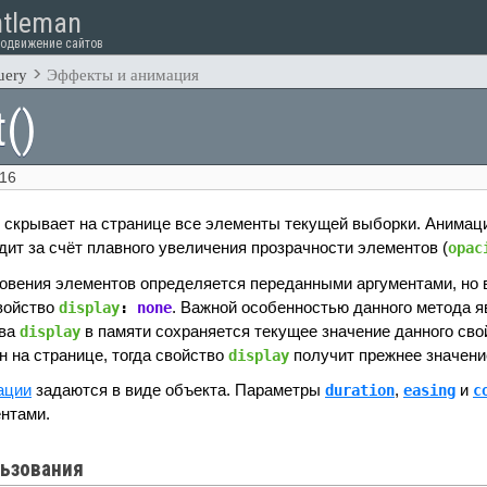
tleman
родвижение сайтов
uery
Эффекты и анимация
()
016
скрывает на странице все элементы текущей выборки. Анимац
ит за счёт плавного увеличения прозрачности элементов (
opac
овения элементов определяется переданными аргументами, но 
войство
. Важной особенностью данного метода яв
display
:
none
тва
в памяти сохраняется текущее значение данного сво
display
н на странице, тогда свойство
получит прежнее значени
display
ации
задаются в виде объекта. Параметры
,
и
duration
easing
c
нтами.
ьзования