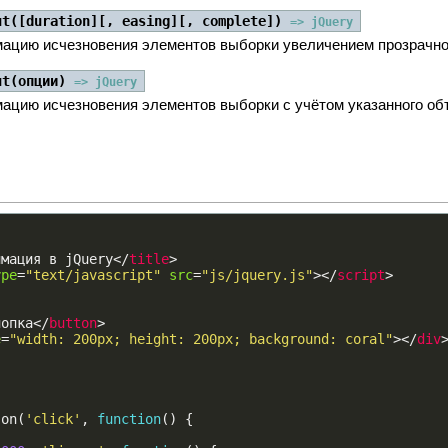
ut([duration][, easing][, complete])
=> jQuery
ацию исчезновения элементов выборки увеличением прозрачно
ut(опции)
=> jQuery
ацию исчезновения элементов выборки с учётом указанного объ
имация в jQuery
<
/
title
>
ype
=
"text/javascript"
src
=
"js/jquery.js"
>
<
/
script
>
нопка
<
/
button
>
e
=
"width: 200px; height: 200px; background: coral"
>
<
/
div
.
on
(
'click'
,
function
()
{