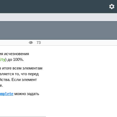
73
ия исчезновения
) до 100%.
ity
в итоге всем элементам
ляется то, что перед
йства. Если элемент
е.
можно задать
omplete