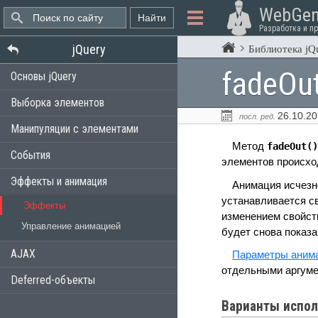
WebGen
Разработка и п
jQuery
Библиотека jQ
fadeOut
Основы jQuery
Выборка элементов
26.10.2
посл. ред.
Манипуляции с элементами
Метод
fadeOut()
События
элементов происход
Эффекты и анимация
Анимация исчезн
устанавливается с
Эффекты
изменением свойс
Управление анимацией
будет снова показа
AJAX
Параметры аним
отдельными аргуме
Deferred-объекты
Варианты испол