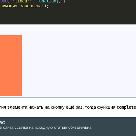
1000
,
'linear'
,
function
()
{
Анимация завершена'
);
ия элемента нажать на кнопку ещё раз, тогда функция
complete
WG
в сайта ссылка на исходную статью обязательна