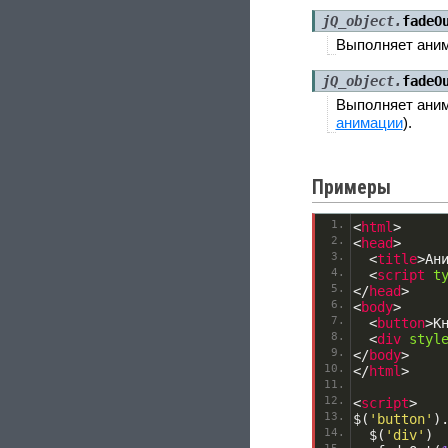
jQ_object.
fadeO
Выполняет аним
jQ_object.
fadeO
Выполняет аним
анимации
).
Примеры
<
html
>
<
head
>
<
title
>
Ан
<
script
t
<
/
head
>
<
body
>
<
button
>
К
<
div
styl
<
/
body
>
<
/
html
>
<
script
>
$
(
'button'
)
  $
(
'div'
)